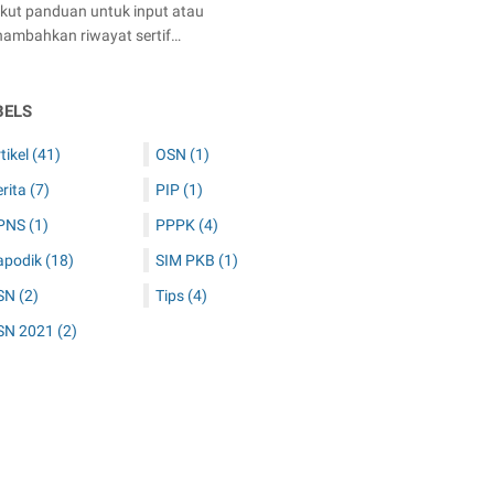
ikut panduan untuk input atau
ambahkan riwayat sertif…
BELS
tikel
(41)
OSN
(1)
erita
(7)
PIP
(1)
PNS
(1)
PPPK
(4)
apodik
(18)
SIM PKB
(1)
SN
(2)
Tips
(4)
SN 2021
(2)