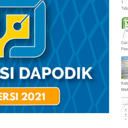
1. 
Tid
Car
Pes
Kab
Mak