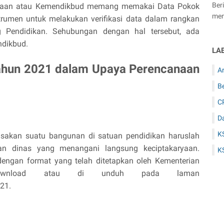
Ber
ayaan atau Kemendikbud memang memakai Data Pokok
men
trumen untuk melakukan verifikasi data dalam rangkan
 Pendidikan. Sehubungan dengan hal tersebut, ada
ndikbud.
LA
ahun 2021 dalam Upaya Perencanaan
Ar
B
C
D
K
rusakan suatu bangunan di satuan pendidikan haruslah
an dinas yang menangani langsung keciptakaryaan.
K
 dengan format yang telah ditetapkan oleh Kementerian
wnload atau di unduh pada laman
021.