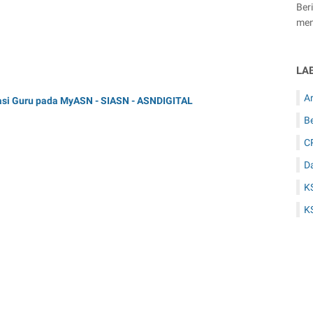
Ber
men
LA
Ar
asi Guru pada MyASN - SIASN - ASNDIGITAL
B
C
D
K
K