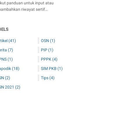
ikut panduan untuk input atau
ambahkan riwayat sertif…
BELS
tikel
(41)
OSN
(1)
erita
(7)
PIP
(1)
PNS
(1)
PPPK
(4)
apodik
(18)
SIM PKB
(1)
SN
(2)
Tips
(4)
SN 2021
(2)