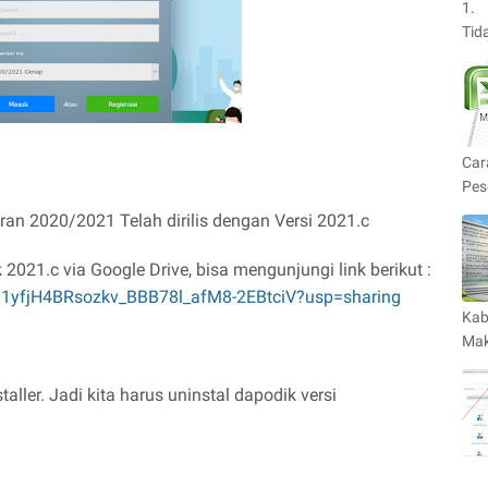
1. 
Tid
Car
Pes
an 2020/2021 Telah dirilis dengan Versi 2021.c
021.c via Google Drive, bisa mengunjungi link berikut :
rs/1yfjH4BRsozkv_BBB78l_afM8-2EBtciV?usp=sharing
Kab
Mak
aller. Jadi kita harus uninstal dapodik versi